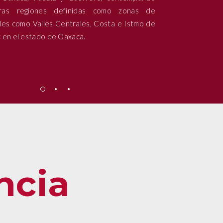
ras regiones definidas como zonas de
tales como Valles Centrales, Costa e Istmo de
 en el estado de Oaxaca.
ncia