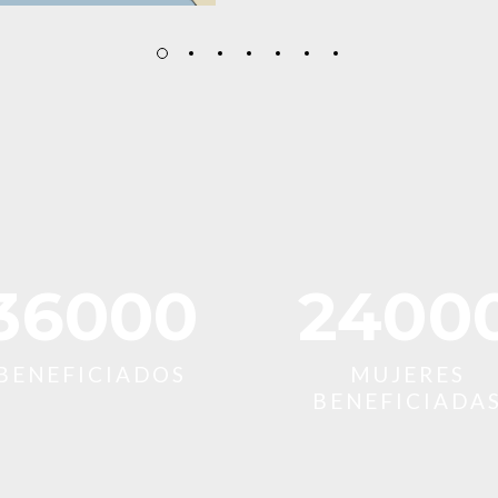
52500
3500
BENEFICIADOS
MUJERES
BENEFICIADA