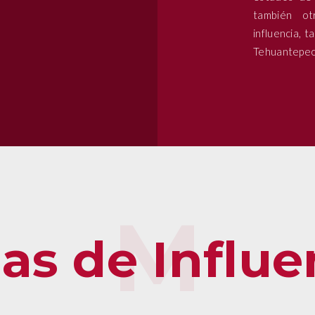
también ot
influencia, 
Tehuantepec
as de Influe