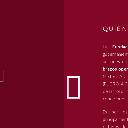
QUIEN
La
Funda
gubernamenta
acciones de
brazos oper
Mixteca A.C 
(FUGRO A.C)
desarrollo i
condiciones 
Es por es
principalme
estados de 